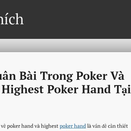
hích
uân Bài Trong Poker Và
 Highest Poker Hand Tại
ết về poker hand và highest
poker hand
là vấn đề cần thiết