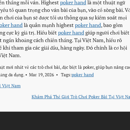
iến thắng mỗi ván. Highest
poker hand
là một thuật ngữ
yếu tố quan trọng cho ván bài của bạn, vào cổ sòng bài. V
án chơi của bạn sẽ được tối ưu thông qua sự kiểm soát mọi
oker hand
là quân mạnh highest
poker hand
, bao gồm
g cực kỳ giả trị. Hiểu biết
poker hand
giúp người chơi biết
út ngắn khoảng cách chiến thắng. Tại Việt Nam, hiểu rõ
ế khi tham gia các giải đấu, hàng ngày. Đó chính là cơ hội
 Việt Nam.
ật mới nhất về các trò chơi bài, đặc biệt là poker, giúp bạn nâng ca
tảng đa dạng.
Mar 19, 2026
Tags:
poker hand
i Việt Nam
Khám Phá Thế Giới Trò Chơi Poker Bài Tại Việt 