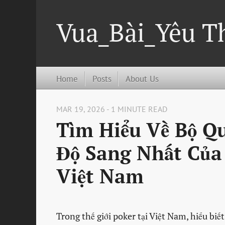
Vua_Bài_Yêu T
Home
Posts
About Us
MAR 19, 2026 - 1 MINUTE READ
Tìm Hiểu Về Bộ Q
Độ Sang Nhất Của
Việt Nam
Trong thế giới poker tại Việt Nam, hiểu bi